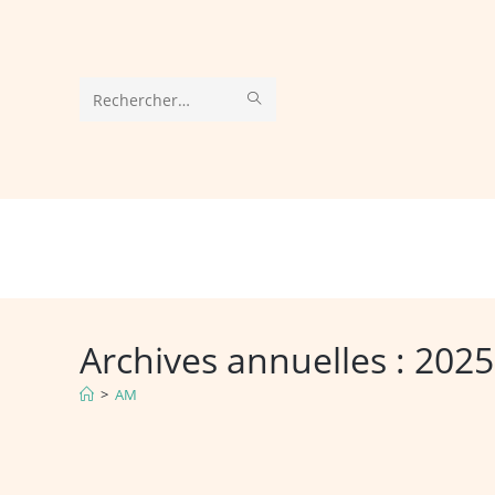
Skip
to
content
ENVOYER
Rechercher
LA
sur
RECHERCHE
ce
site
Archives annuelles : 2025
>
AM