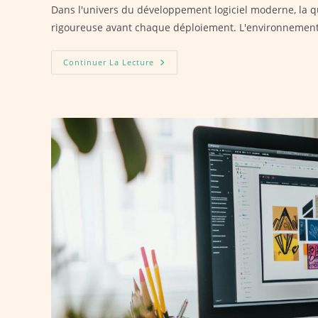
Dans l'univers du développement logiciel moderne, la qua
rigoureuse avant chaque déploiement. L'environnement 
Preprod
Continuer La Lecture
:
Définition
Et
Mise
En
Place
Pour
Des
Tests
De
Performance
Optimaux