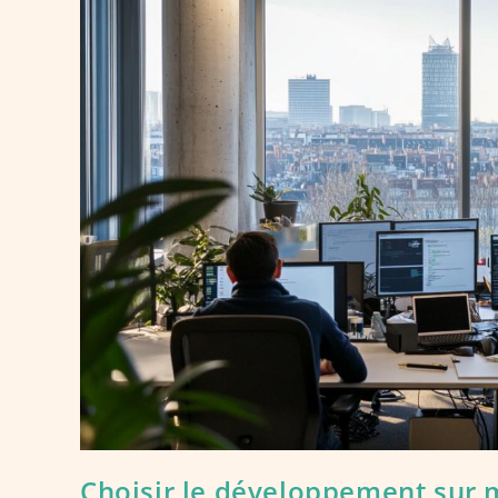
Avec
AutoCAD
DWG
?
Guide
Complet
Des
Techniques
Unifilaires
Choisir le développement sur m