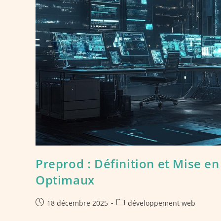
Preprod : Définition et Mise e
Optimaux
Publication
Post
18 décembre 2025
développement web
publiée :
category: