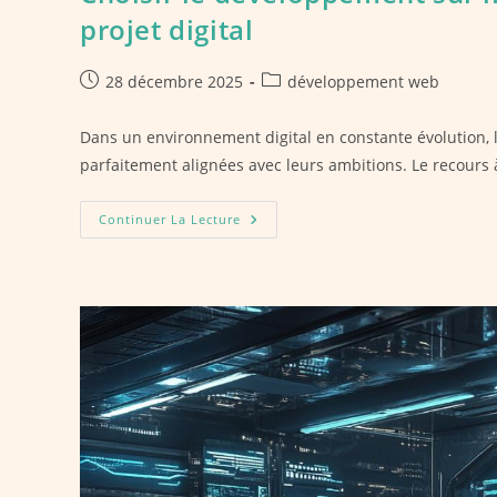
projet digital
Publication
Post
28 décembre 2025
développement web
publiée :
category:
Dans un environnement digital en constante évolution, 
parfaitement alignées avec leurs ambitions. Le recours 
Choisir
Continuer La Lecture
Le
Développement
Sur
Mesure
À
Lille
Pour
Booster
Votre
Projet
Digital