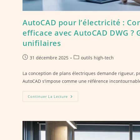
AutoCAD pour l’électricité : C
efficace avec AutoCAD DWG ? 
unifilaires
Publication
Post
31 décembre 2025
outils high-tech
publiée :
category:
La conception de plans électriques demande rigueur, pr
AutoCAD s'impose comme une référence incontournable 
AutoCAD
Continuer La Lecture
Pour
L’électricité
:
Comment
Créer
Un
Plan
Électrique
Efficace