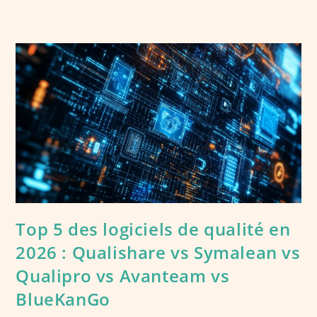
Top 5 des logiciels de qualité en
2026 : Qualishare vs Symalean vs
Qualipro vs Avanteam vs
BlueKanGo