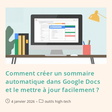
Retours
Clients
En
Leviers
De
Croissance
Pour
Votre
Entreprise
Comment créer un sommaire
automatique dans Google Docs
et le mettre à jour facilement ?
Publication
Post
4 janvier 2026
outils high-tech
publiée :
category: