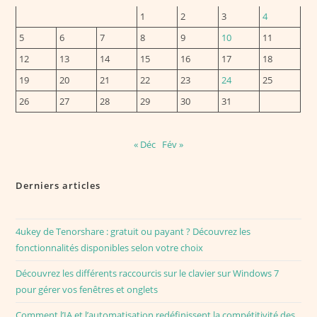
1
2
3
4
5
6
7
8
9
10
11
12
13
14
15
16
17
18
19
20
21
22
23
24
25
26
27
28
29
30
31
« Déc
Fév »
Derniers articles
4ukey de Tenorshare : gratuit ou payant ? Découvrez les
fonctionnalités disponibles selon votre choix
Découvrez les différents raccourcis sur le clavier sur Windows 7
pour gérer vos fenêtres et onglets
Comment l’IA et l’automatisation redéfinissent la compétitivité des