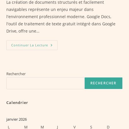
La création de documents structurés et facilement
navigables représente un enjeu majeur dans
l'environnement professionnel moderne. Google Docs,
l'outil de traitement de texte gratuit intégré dans Google
Drive, offre une…
Comment
Continuer La Lecture
Créer
Un
Sommaire
Automatique
Dans
Google
Docs
Rechercher
Et
Le
RECHERCHER
Mettre
À
Jour
Facilement
?
Calendrier
janvier 2026
L
M
M
J
V
S
D