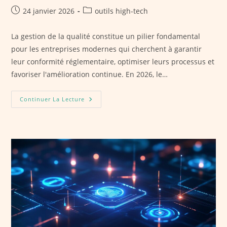
Publication
Post
24 janvier 2026
outils high-tech
publiée :
category:
La gestion de la qualité constitue un pilier fondamental
pour les entreprises modernes qui cherchent à garantir
leur conformité réglementaire, optimiser leurs processus et
favoriser l'amélioration continue. En 2026, le…
Top
Continuer La Lecture
5
Des
Logiciels
De
Qualité
En
2026
:
Qualishare
Vs
Symalean
Vs
Qualipro
Vs
Avanteam
Vs
BlueKanGo