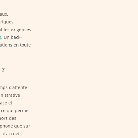
aux,
ériques
nt les exigences
s
. Un back-
ations en toute
 ?
emps d’attente
nistrative
ace et
, ce qui permet
hors des
léphone que sur
 d’accueil.