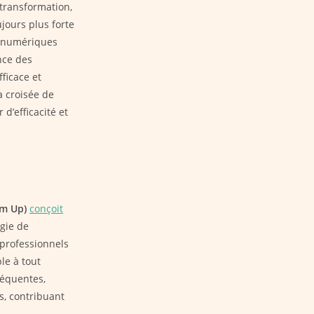
transformation,
jours plus forte
ls numériques
ence des
ficace et
 croisée de
 d’efficacité et
m Up)
conçoit
gie de
professionnels
le à tout
réquentes,
s, contribuant