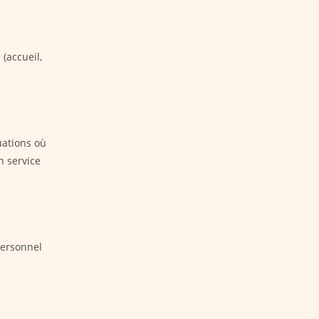
(accueil,
uations où
n service
s
personnel