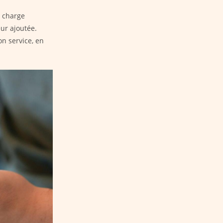
a charge
eur ajoutée.
on service, en