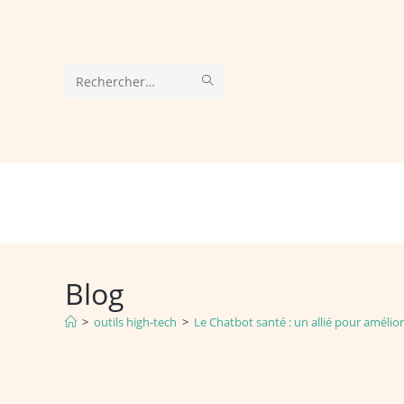
Skip
to
content
ENVOYER
Rechercher
LA
sur
RECHERCHE
ce
site
Blog
>
outils high-tech
>
Le Chatbot santé : un allié pour amélio