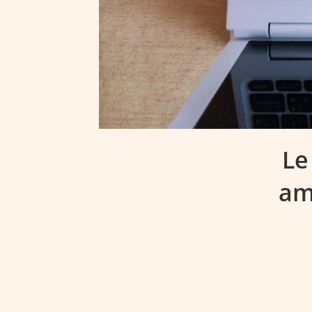
Le
am