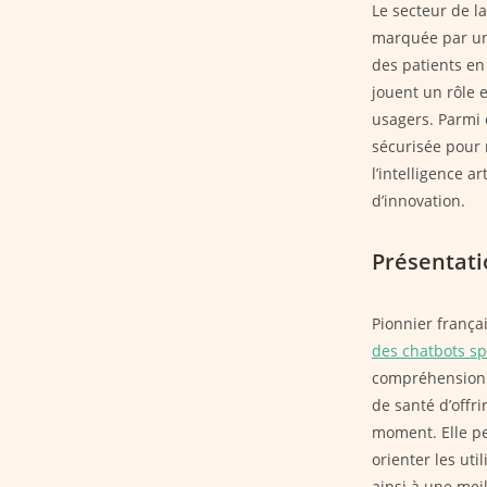
Le secteur de l
marquée par une
des patients en 
jouent un rôle e
usagers. Parmi c
sécurisée pour 
l’intelligence ar
d’innovation.
Présentati
Pionnier françai
des chatbots s
compréhension d
de santé d’offr
moment. Elle pe
orienter les uti
ainsi à une meil