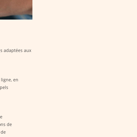
es adaptées aux
ligne, en
ppels
ne
ions de
 de