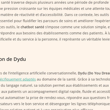
a santé traverse depuis plusieurs années une période de profonde 
 pression croissante sur les équipes médicales et une attente tou
matière de réactivité et d’accessibilité. Dans ce contexte, les outi
ssentiel pour fluidifier les parcours de soins et améliorer l’expéri
es outils, le
chatbot santé
s’impose comme une solution simple, ef
répondre aux besoins des établissements comme des patients. À la
tificielle et du service à la personne, il représente un véritable levier
on de Dydu
s de l’intelligence artificielle conversationnelle,
Dydu (Do You Drea
pécifiquement adaptés
au domaine de la santé. Grâce à sa technolo
u langage naturel, sa solution permet aux établissements et aux 
ir aux patients un accompagnement digital rapide, fluide et accessib
ut automatiser la prise de rendez-vous, répondre aux questions f
lisateurs vers le bon service et désengorger les lignes téléphonique
leure relation patient et à une organisation plus efficace.