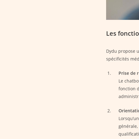
Les foncti
Dydu propose un
spécificités méd
Prise de 
Le chatbo
fonction d
administra
Orientat
Lorsqu’un
générale, 
qualificat