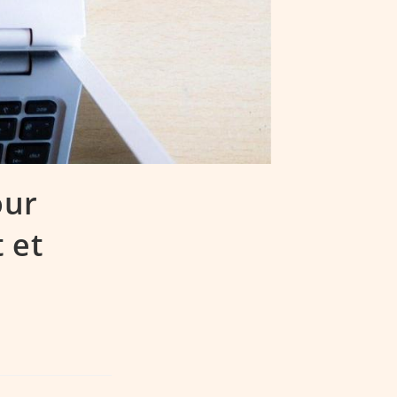
our
 et