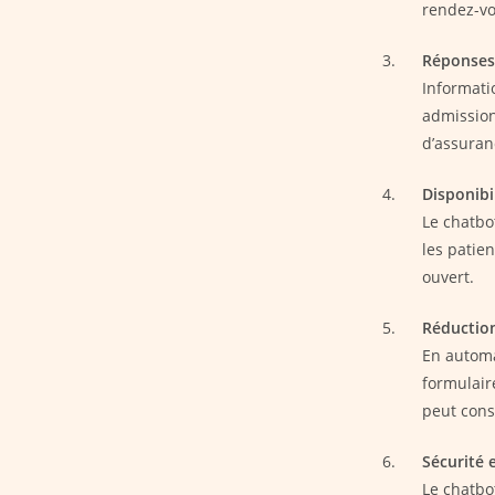
rendez-vo
Réponses 
Informatio
admission,
d’assuranc
Disponibi
Le chatbot
les patie
ouvert.
Réduction
En automa
formulair
peut cons
Sécurité 
Le chatbo