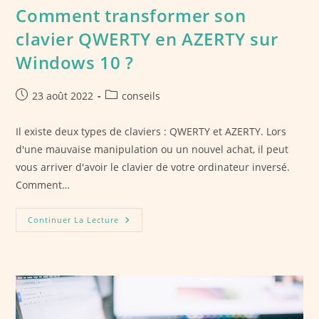
Comment transformer son
clavier QWERTY en AZERTY sur
Windows 10 ?
Publication
Post
23 août 2022
conseils
publiée :
category:
Il existe deux types de claviers : QWERTY et AZERTY. Lors
d'une mauvaise manipulation ou un nouvel achat, il peut
vous arriver d'avoir le clavier de votre ordinateur inversé.
Comment…
Comment
Continuer La Lecture
Transformer
Son
Clavier
QWERTY
En
AZERTY
Sur
Windows
10