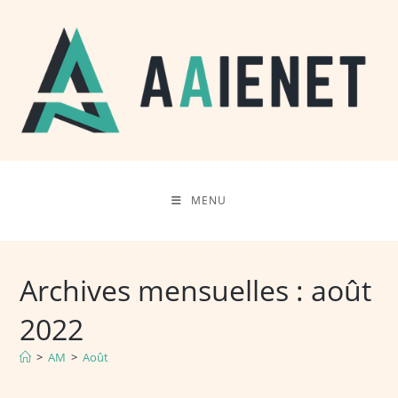
Skip
to
content
MENU
Archives mensuelles : août
2022
>
AM
>
Août