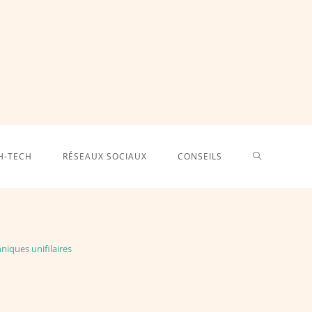
TOGGLE
H-TECH
RÉSEAUX SOCIAUX
CONSEILS
WEBSITE
niques unifilaires
SEARCH