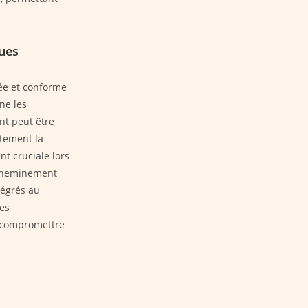
ques
sée et conforme
ne les
t peut être
itement la
nt cruciale lors
 cheminement
tégrés au
les
t compromettre