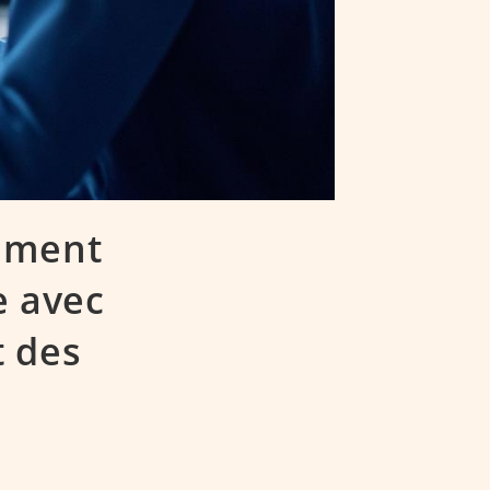
omment
e avec
 des