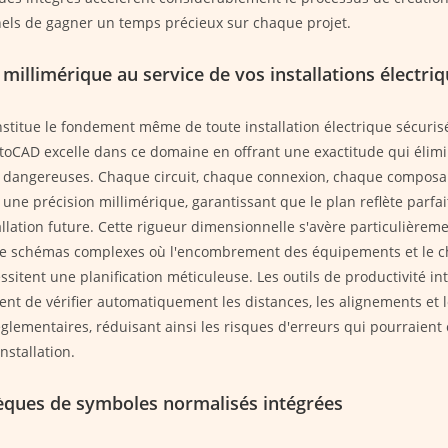
els de gagner un temps précieux sur chaque projet.
 millimérique au service de vos installations électri
nstitue le fondement même de toute installation électrique sécuri
oCAD excelle dans ce domaine en offrant une exactitude qui élimi
 dangereuses. Chaque circuit, chaque connexion, chaque composan
 une précision millimérique, garantissant que le plan reflète parfa
tallation future. Cette rigueur dimensionnelle s'avère particulièreme
 de schémas complexes où l'encombrement des équipements et le
ssitent une planification méticuleuse. Les outils de productivité in
tent de vérifier automatiquement les distances, les alignements et 
lementaires, réduisant ainsi les risques d'erreurs qui pourraien
installation.
hèques de symboles normalisés intégrées