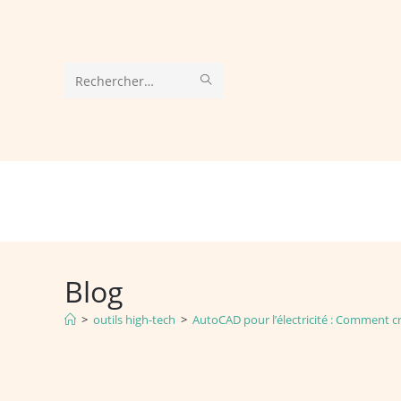
Skip
to
content
ENVOYER
Rechercher
LA
sur
RECHERCHE
ce
site
Blog
>
outils high-tech
>
AutoCAD pour l’électricité : Comment c