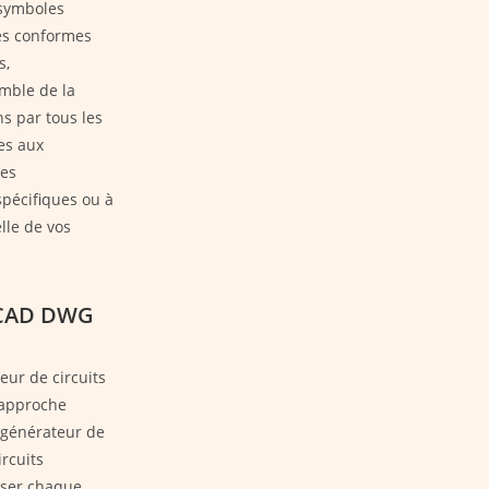
 symboles
es conformes
s,
mble de la
s par tous les
es aux
ces
pécifiques ou à
lle de vos
toCAD DWG
eur de circuits
 approche
 générateur de
rcuits
liser chaque