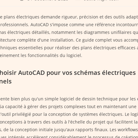
publiée :
category:
e plans électriques demande rigueur, précision et des outils adap
professionnels. AutoCAD s'impose comme une référence incontour
as électriques détaillés, notamment les diagrammes unifilaires q
chitecture complète d'une installation. Ce guide complet vous acco
chniques essentielles pour réaliser des plans électriques efficace
einement les fonctionnalités du logiciel.
hoisir AutoCAD pour vos schémas électriques
nels
nte bien plus qu'un simple logiciel de dessin technique pour les é
 Sa capacité à gérer des projets complexes tout en maintenant une 
l'outil privilégié pour la conception de systèmes électriques. Le log
onceptions à travers des outils à l'échelle du projet qui facilitent l
s, de la conception initiale jusqu'aux rapports finaux. Les workflows
es intégrés accélèrent considérablement le processus de création