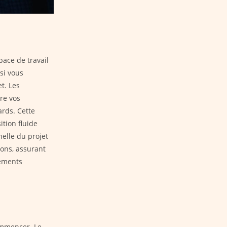
ace de travail
si vous
t. Les
re vos
ards. Cette
tion fluide
helle du projet
ions, assurant
cements
commencer. Le