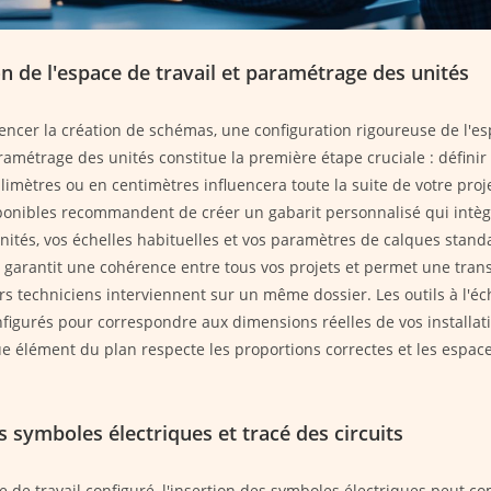
n de l'espace de travail et paramétrage des unités
cer la création de schémas, une configuration rigoureuse de l'esp
ramétrage des unités constitue la première étape cruciale : définir 
llimètres ou en centimètres influencera toute la suite de votre proje
sponibles recommandent de créer un gabarit personnalisé qui intèg
nités, vos échelles habituelles et vos paramètres de calques stand
 garantit une cohérence entre tous vos projets et permet une transi
rs techniciens interviennent sur un même dossier. Les outils à l'éc
nfigurés pour correspondre aux dimensions réelles de vos installat
e élément du plan respecte les proportions correctes et les espa
s symboles électriques et tracé des circuits
ce de travail configuré, l'insertion des symboles électriques peut 