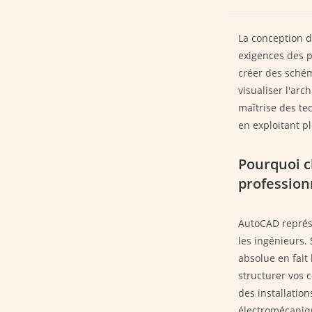
La conception d
exigences des 
créer des schém
visualiser l'ar
maîtrise des te
en exploitant pl
Pourquoi c
profession
AutoCAD représe
les ingénieurs.
absolue en fait 
structurer vos c
des installation
électromécaniqu