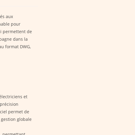
tés aux
nable pour
ui permettent de
mpagne dans la
s au format DWG,
lectriciens et
précision
iciel permet de
a gestion globale
, permettant