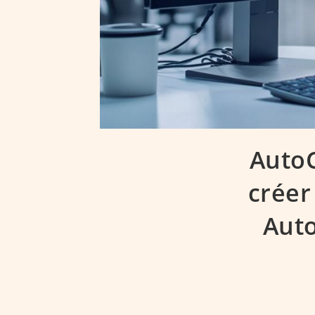
AutoC
créer
Aut