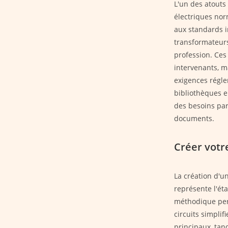
L'un des atouts
électriques no
aux standards i
transformateurs
profession. Ces
intervenants, 
exigences régle
bibliothèques 
des besoins par
documents.
Créer votr
La création d'u
représente l'ét
méthodique perm
circuits simpli
principaux, tan