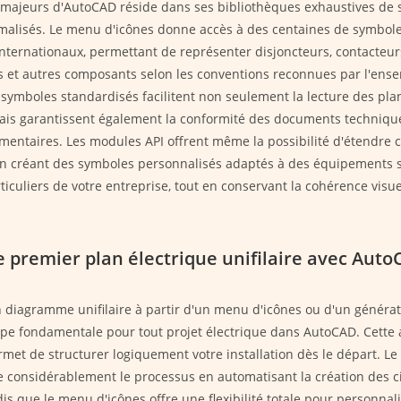
 majeurs d'AutoCAD réside dans ses bibliothèques exhaustives de
rmalisés. Le menu d'icônes donne accès à des centaines de symbol
nternationaux, permettant de représenter disjoncteurs, contacteur
 et autres composants selon les conventions reconnues par l'ense
 symboles standardisés facilitent non seulement la lecture des plan
mais garantissent également la conformité des documents techniqu
mentaires. Les modules API offrent même la possibilité d'étendre 
en créant des symboles personnalisés adaptés à des équipements s
ticuliers de votre entreprise, tout en conservant la cohérence visue
e premier plan électrique unifilaire avec Au
n diagramme unifilaire à partir d'un menu d'icônes ou d'un générat
ape fondamentale pour tout projet électrique dans AutoCAD. Cette
et de structurer logiquement votre installation dès le départ. Le
fie considérablement le processus en automatisant la création des ci
dis que le menu d'icônes offre une flexibilité totale pour personna