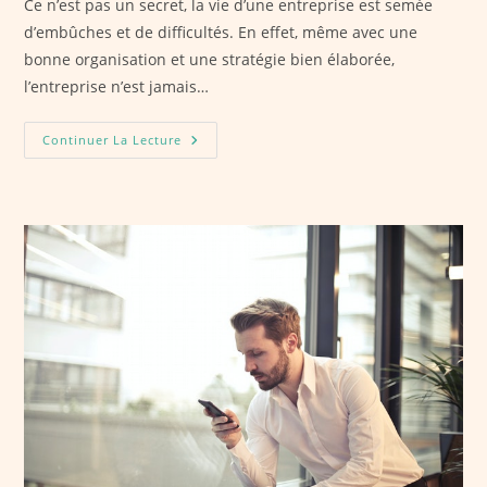
Ce n’est pas un secret, la vie d’une entreprise est semée
d’embûches et de difficultés. En effet, même avec une
bonne organisation et une stratégie bien élaborée,
l’entreprise n’est jamais…
La
Continuer La Lecture
Gestion
De
Crise
En
Entreprise
:
Ce
Qu’il
Faut
Savoir