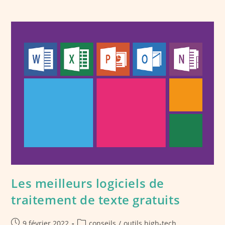
De
Retouche
Photo
Qui
S’offrent
A
Vous
Les meilleurs logiciels de
traitement de texte gratuits
Publication
Post
9 février 2022
conseils
/
outils high-tech