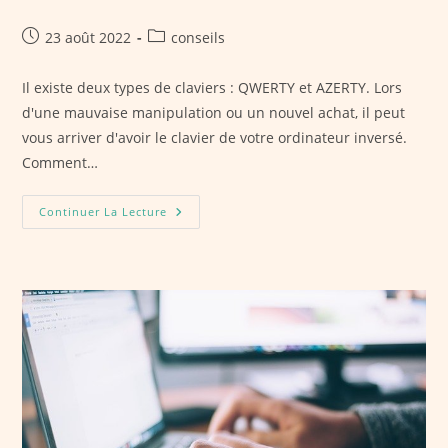
Publication
Post
23 août 2022
conseils
publiée :
category:
Il existe deux types de claviers : QWERTY et AZERTY. Lors
d'une mauvaise manipulation ou un nouvel achat, il peut
vous arriver d'avoir le clavier de votre ordinateur inversé.
Comment…
Comment
Continuer La Lecture
Transformer
Son
Clavier
QWERTY
En
AZERTY
Sur
Windows
10
?