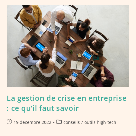
La gestion de crise en entreprise
: ce qu’il faut savoir
Publication
Post
19 décembre 2022
conseils
/
outils high-tech
publiée :
category: