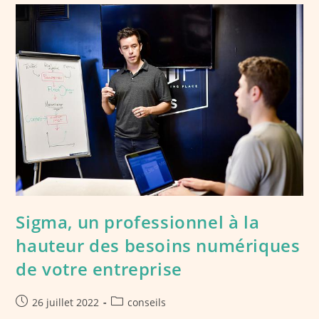
Faut
Sigma, un professionnel à la
hauteur des besoins numériques
de votre entreprise
Publication
Post
26 juillet 2022
conseils
publiée :
category: