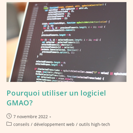
Votre
Activite
Commerciale
?
Pourquoi utiliser un logiciel
GMAO?
Publication
7 novembre 2022
publiée :
Post
conseils
/
développement web
/
outils high-tech
category: