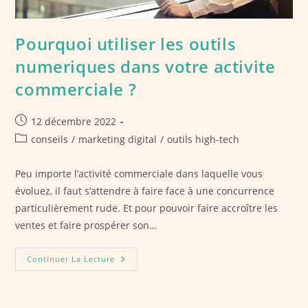
Pourquoi utiliser les outils
numeriques dans votre activite
commerciale ?
Publication
12 décembre 2022
publiée :
Post
conseils
/
marketing digital
/
outils high-tech
category:
Peu importe l’activité commerciale dans laquelle vous
évoluez, il faut s’attendre à faire face à une concurrence
particulièrement rude. Et pour pouvoir faire accroître les
ventes et faire prospérer son…
Pourquoi
Continuer La Lecture
Utiliser
Les
Outils
Numeriques
Dans