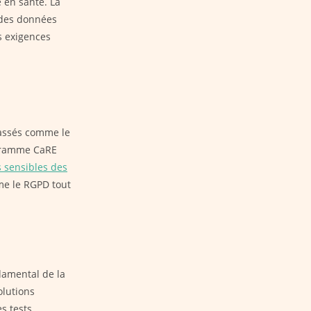
 en santé. La
 des données
s exigences
lassés comme le
ogramme CaRE
 sensibles des
me le RGPD tout
damental de la
olutions
s tests