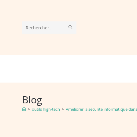
Skip
to
content
ENVOYER
Rechercher
LA
sur
RECHERCHE
ce
site
Blog
>
outils high-tech
>
Améliorer la sécurité informatique dans