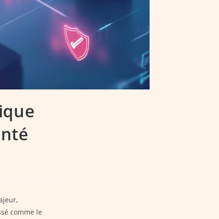
tique
anté
ajeur,
assé comme le