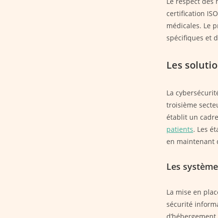
Le respect des 
certification I
médicales. Le p
spécifiques et 
Les soluti
La cybersécurit
troisième secte
établit un cadr
patients
. Les é
en maintenant d
Les systèmes
La mise en plac
sécurité inform
d’hébergement c