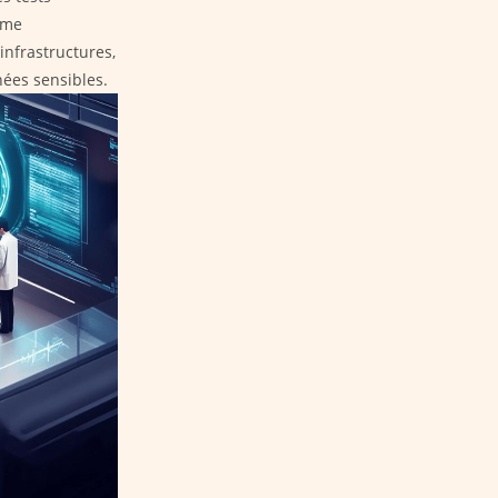
tème
infrastructures,
nées sensibles.