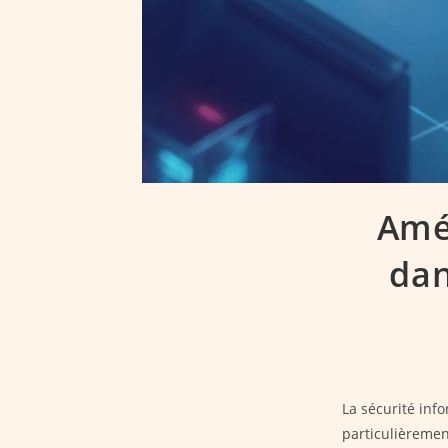
Amél
dan
La sécurité inf
particulièremen