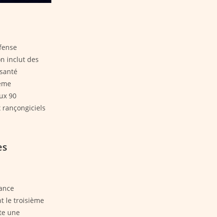
éfense
n inclut des
 santé
tème
ux 90
 rançongiciels
es
nance
t le troisième
ite une