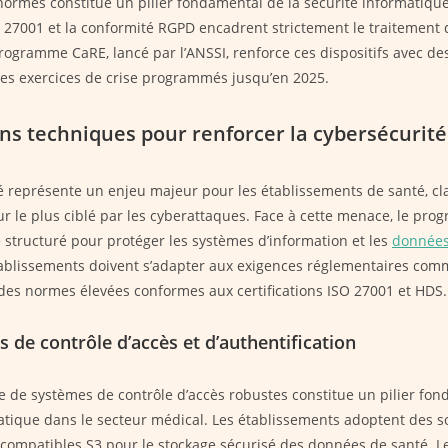
normes constitue un pilier fondamental de la sécurité informatique
SO 27001 et la conformité RGPD encadrent strictement le traitement
rogramme CaRE, lancé par l’ANSSI, renforce ces dispositifs avec de
des exercices de crise programmés jusqu’en 2025.
ons techniques pour renforcer la cybersécurité
é représente un enjeu majeur pour les établissements de santé, c
ur le plus ciblé par les cyberattaques. Face à cette menace, le pr
e structuré pour protéger les systèmes d’information et les
données
tablissements doivent s’adapter aux exigences réglementaires com
es normes élevées conformes aux certifications ISO 27001 et HDS.
 de contrôle d’accès et d’authentification
e de systèmes de contrôle d’accès robustes constitue un pilier fon
atique dans le secteur médical. Les établissements adoptent des s
ompatibles S3 pour le stockage sécurisé des données de santé. Le