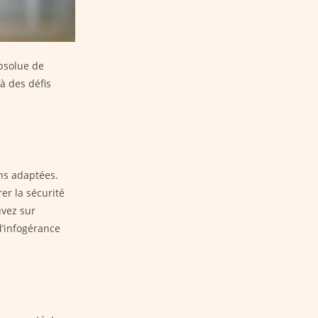
bsolue de
à des défis
ns adaptées.
er la sécurité
uvez sur
d’infogérance