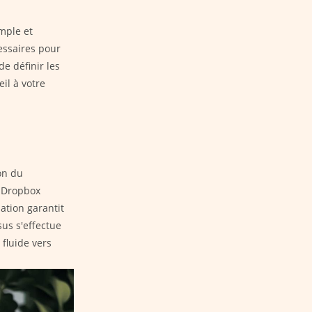
mple et
essaires pour
e définir les
il à votre
on du
u Dropbox
ation garantit
sus s'effectue
fluide vers