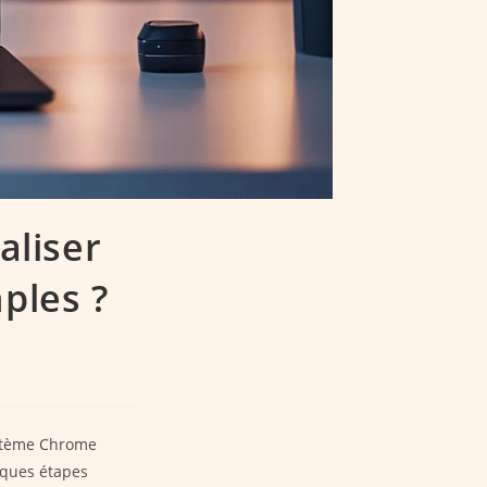
aliser
ples ?
ystème Chrome
lques étapes