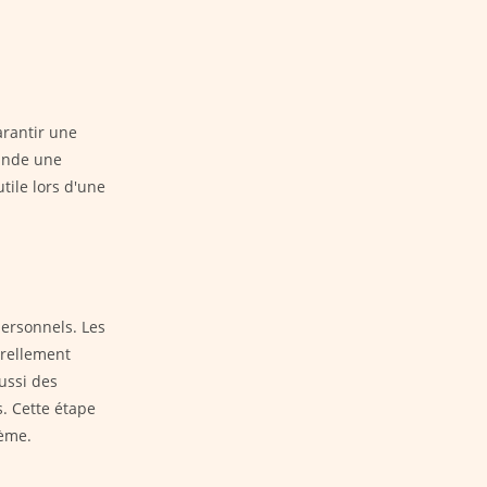
arantir une
mande une
utile lors d'une
personnels. Les
urellement
ussi des
s. Cette étape
tème.