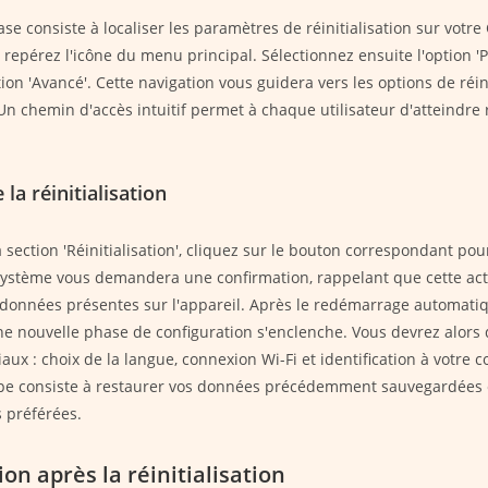
se consiste à localiser les paramètres de réinitialisation sur votr
 repérez l'icône du menu principal. Sélectionnez ensuite l'option '
tion 'Avancé'. Cette navigation vous guidera vers les options de réin
 Un chemin d'accès intuitif permet à chaque utilisateur d'atteindr
la réinitialisation
 section 'Réinitialisation', cliquez sur le bouton correspondant pou
 système vous demandera une confirmation, rappelant que cette act
 données présentes sur l'appareil. Après le redémarrage automati
 nouvelle phase de configuration s'enclenche. Vous devrez alors d
aux : choix de la langue, connexion Wi-Fi et identification à votre 
pe consiste à restaurer vos données précédemment sauvegardées et
s préférées.
on après la réinitialisation