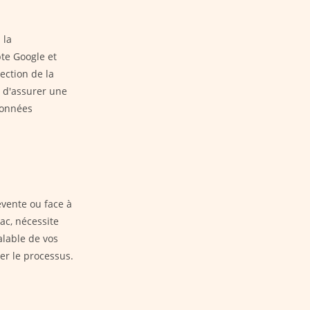
 la
pte Google et
lection de la
t d'assurer une
données
evente ou face à
ac, nécessite
lable de vos
er le processus.