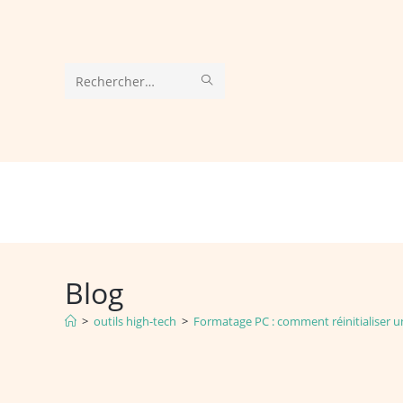
Skip
to
content
ENVOYER
Rechercher
LA
sur
RECHERCHE
ce
site
Blog
>
outils high-tech
>
Formatage PC : comment réinitialiser 