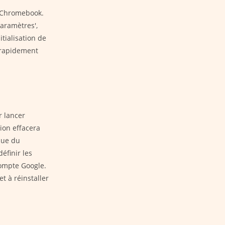
e Chromebook.
Paramètres',
itialisation de
e rapidement
r lancer
ion effacera
que du
éfinir les
compte Google.
 à réinstaller