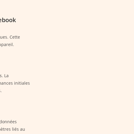
mebook
ques. Cette
pareil.
s. La
mances initiales
.
s données
ètres liés au